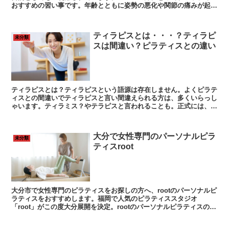
おすすめの習い事です。年齢とともに姿勢の悪化や関節の痛みが起こ
りやすくなりますが、ピラティスは、姿勢の改善にも効果的です。
ティラピスとは・・・？ティラピ
未分類
スは間違い？ピラティスとの違い
ティラピスとは？ティラピスという語源は存在しません。よくピラテ
ィスとの間違いでティラピスと言い間違えられる方は、多くいらっし
ゃいます。ティラミス？やテラピスと言われることも。正式には、テ
ィラピスではなく pilates（ピラティス）。
大分で女性専門のパーソナルピラ
未分類
ティスroot
大分市で女性専門のピラティスをお探しの方へ、rootのパーソナルピ
ラティスをおすすめします。福岡で人気のピラティススタジオ
「root」がこの度大分展開を決定。rootのパーソナルピラティスの特
徴としては、医療クリニックと提携、そして理学療法士が在中してお
ります。