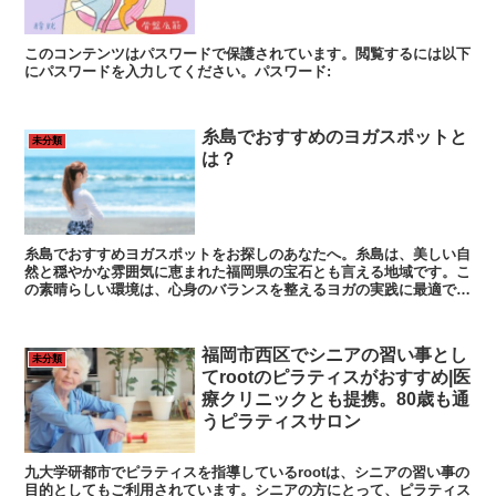
このコンテンツはパスワードで保護されています。閲覧するには以下
にパスワードを入力してください。パスワード:
糸島でおすすめのヨガスポットと
未分類
は？
糸島でおすすめヨガスポットをお探しのあなたへ。糸島は、美しい自
然と穏やかな雰囲気に恵まれた福岡県の宝石とも言える地域です。こ
の素晴らしい環境は、心身のバランスを整えるヨガの実践に最適で
す。今回は、糸島で楽しめる魅力的なヨガスポットをご紹介します。
福岡市西区でシニアの習い事とし
未分類
てrootのピラティスがおすすめ|医
療クリニックとも提携。80歳も通
うピラティスサロン
九大学研都市でピラティスを指導しているrootは、シニアの習い事の
目的としてもご利用されています。シニアの方にとって、ピラティス